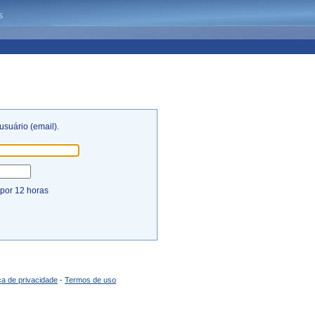
s
usuário (email).
por 12 horas
ica de privacidade
-
Termos de uso