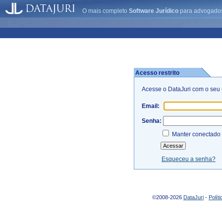
O mais completo
Software Jurídico
para advogado
Acesso restrito
Acesse o DataJuri com o seu 
Email:
Senha:
Manter conectado 
Esqueceu a senha?
©2008-
2026
DataJuri
-
Polít